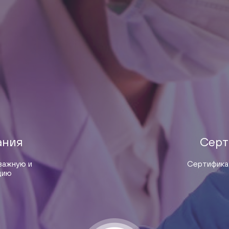
ания
Серт
важную и
Сертификат
цию