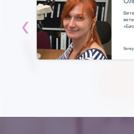
Ол
и,
Вете
вете
«Био
Ветер