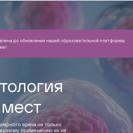
овлена до обновления нашей образовательной платформы.
ее!
тология
 мест
нарного врача не только
спешному применению их на