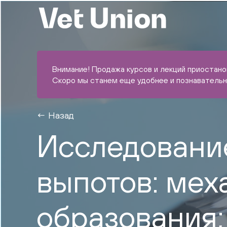
Внимание! Продажа курсов и лекций приостан
Скоро мы станем еще удобнее и познавательн
Назад
Исследовани
выпотов: ме
образования;