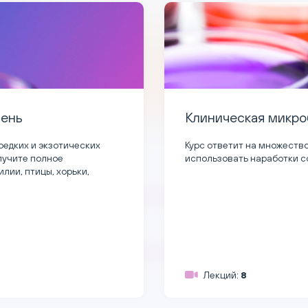
я микробиология в ветеринарии
 множество вопросов и научит, как можно
аработки современной микробиологии в ветеринарии.