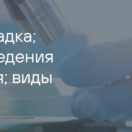
адка;
едения
; виды