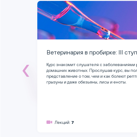
 III ступень
Клиническа
леваниями редких и экзотических
Курс ответит на
урс, вы получите полное
использовать н
олеют рептилии, птицы, хорьки,
еноты.
Лекций:
8