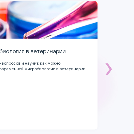
Доступная цитология из доступных мест
Цель курса - научить практикующего ветеринарного врача не тол
азам цитологических исследований, но и успешному применению 
практике.
Лекций:
10