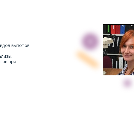
идов выпотов.
ализы.
тов при