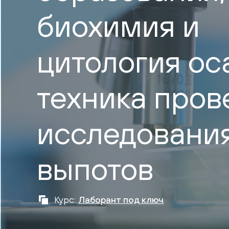
биохимия и
цитология ос
техника пров
исследования
выпотов
Курс:
Лаборант под ключ